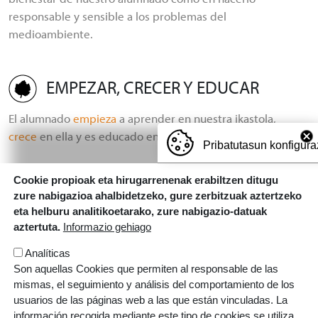
responsable y sensible a los problemas del
medioambiente.
EMPEZAR, CRECER Y EDUCAR
El alumnado
empieza
a aprender en nuestra ikastola,
crece
en ella y es educado en el saber.
Pribatutasun konfigura
Cookie propioak eta hirugarrenenak erabiltzen ditugu
zure nabigazioa ahalbidetzeko, gure zerbitzuak aztertzeko
eta helburu analitikoetarako, zure nabigazio-datuak
aztertuta.
Informazio gehiago
BASTIDA IKASTOLA
© TODOS LOS DERECHOS RESERVADOS
Analíticas
Avenida Diputación, 25 - 01330 Bastida, Araba
Son aquellas Cookies que permiten al responsable de las
mismas, el seguimiento y análisis del comportamiento de los
T.
945 33 11 56
o
638 94 44 02
usuarios de las páginas web a las que están vinculadas. La
información recogida mediante este tipo de cookies se utiliza