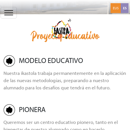
Pasar al contenido principal
Irudia
EUS
ES
Proyecto educativo
MODELO EDUCATIVO
Nuestra ikastola trabaja permanentemente en la aplicación
de las nuevas metodologías, preparando a nuestro
alumnado para los desafíos que tendrá en el futuro.
PIONERA
Queremos ser un centro educativo pionero, tanto en el
bienestar de nuestro alumnado como en hacerlo